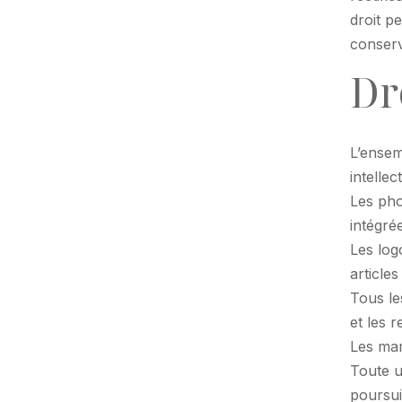
droit p
conserv
Dr
L’ensemb
intellec
Les pho
intégré
Les log
articles
Tous le
et les 
Les mar
Toute u
poursuit