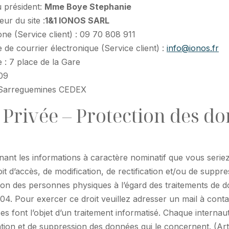
 président:
Mme Boye Stephanie
ur du site :
1&1 IONOS SARL
ne (Service client) : 09 70 808 911
 de courrier électronique (Service client) :
info@ionos.fr
 : 7 place de la Gare
09
Sarreguemines CEDEX
 Privée – Protection des d
ant les informations à caractère nominatif que vous seri
oit d’accès, de modification, de rectification et/ou de suppr
ion des personnes physiques à l’égard des traitements de
04. Pour exercer ce droit veuillez adresser un mail à conta
ées font l’objet d’un traitement informatisé. Chaque internau
cation et de suppression des données qui le concernent. (Art.