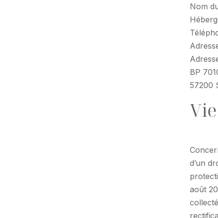
Nom du
Héberge
Télépho
Adresse
Adresse
BP 701
57200 
Vie
Concern
d’un dr
protect
août 20
collect
rectifi